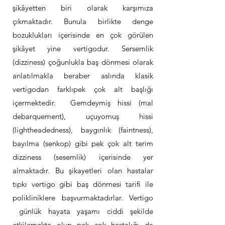
şikâyetten biri olarak karşımıza
çıkmaktadır. Bunula birlikte denge
bozuklukları içerisinde en çok görülen
şikâyet yine vertigodur. Sersemlik
(dizziness) çoğunlukla baş dönmesi olarak
anlatılmakla beraber aslında klasik
vertigodan farklıpek çok alt başlığı
içermektedir. Gemdeymiş hissi (mal
debarquement), uçuyomuş hissi
(lightheadedness), baygınlık (faintness),
bayılma (senkop) gibi pek çok alt terim
dizziness (sesemlik) içerisinde yer
almaktadır. Bu şikayetleri olan hastalar
tıpkı vertigo gibi baş dönmesi tarifi ile
polikliniklere başvurmaktadırlar. Vertigo
günlük hayata yaşamı ciddi şekilde
etkilemekte olup pek çok hastalığı da