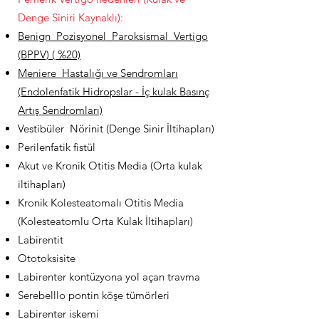
Denge Siniri Kaynaklı):
Benign Pozisyonel Paroksismal Vertigo
(BPPV) ( %20)
Meniere Hastalığı ve Sendromları
(Endolenfatik Hidropslar - İç kulak Basınç
Artış Sendromları)
Vestibüler Nörinit (Denge Sinir İltihapları)
Perilenfatik fistül
Akut ve Kronik Otitis Media (Orta kulak
iltihapları)
Kronik Kolesteatomalı Otitis Media
(Kolesteatomlu Orta Kulak İltihapları)
Labirentit
Ototoksisite
Labirenter kontüzyona yol açan travma
Serebelllo pontin köşe tümörleri
Labirenter iskemi