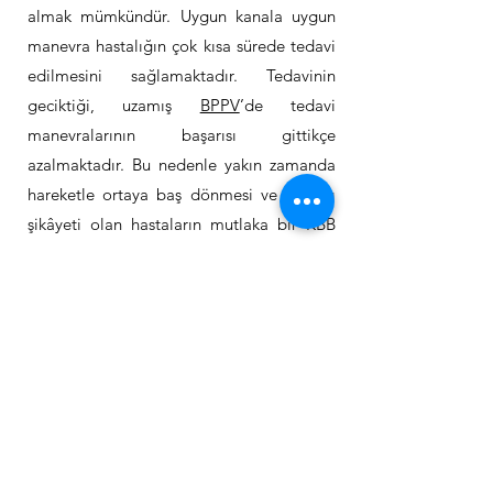
almak mümkündür. Uygun kanala uygun
manevra hastalığın çok kısa sürede tedavi
edilmesini sağlamaktadır. Tedavinin
geciktiği, uzamış
BPPV
’de tedavi
manevralarının başarısı gittikçe
azalmaktadır. Bu nedenle yakın zamanda
hareketle ortaya baş dönmesi ve bulantı
şikâyeti olan hastaların mutlaka bir KBB
uzmanı tarafından değerlendirilmesi erken
tanı ve başarılı bir tedavi için gereklidir.
Bir diğer sık rastlanılan hastalık olan
Vestibüler Migrendir. Tekrarlayıcı baş
dönmelerinde en sık görülen 2 hastalıktan
biridir. Ağrılı bölgelere Botulinum Toksin
(Botox) uygulanması hastalıkla ilişkili
olarak ortaya çıkan vertigonun uzun süreli
tedavisinde oldukça yüz güldürücüdür.